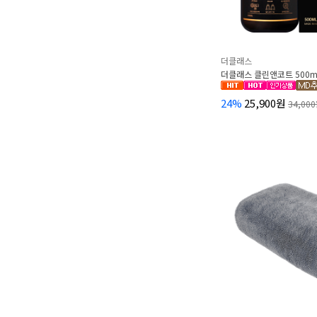
더클래스
더클래스 클린앤코트 500m
24%
25,900원
34,00