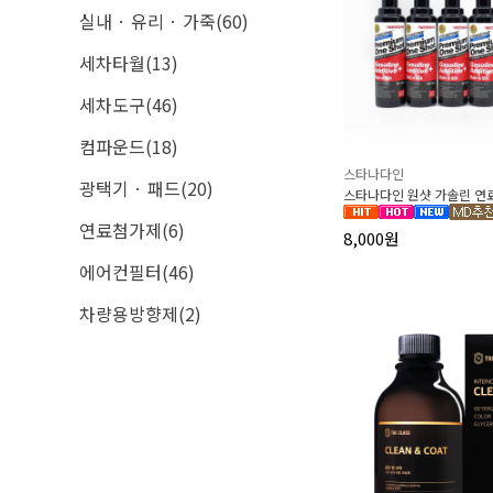
실내 · 유리 · 가죽(60)
세차타월(13)
세차도구(46)
컴파운드(18)
스타나다인
광택기 · 패드(20)
스타나다인 원샷 가솔린 연료
연료첨가제(6)
8,000원
에어컨필터(46)
차량용방향제(2)