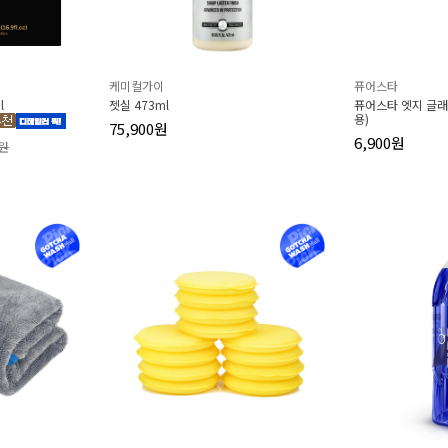
케미컬가이
퓨어스타
l
젯실 473ml
퓨어스타 엣지 글
용)
75,900원
6,900원
0원