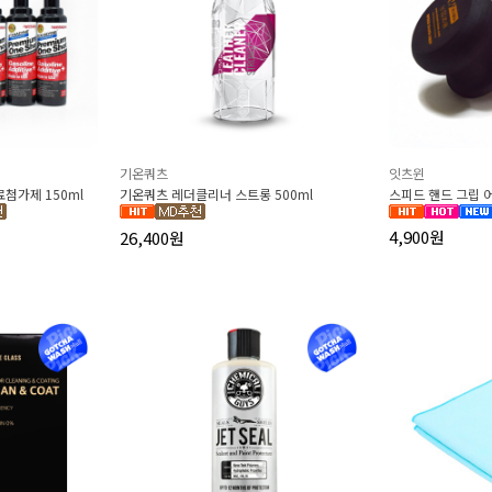
기온쿼츠
잇츠윈
첨가제 150ml
기온쿼츠 레더클리너 스트롱 500ml
스피드 핸드 그립
4,900원
26,400원