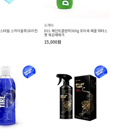
도깨비
래스타월 스카이블루(유리전
D01 페인트클렌져300g 초미세 페클 워터스
팟 묵은때제거
15,000원