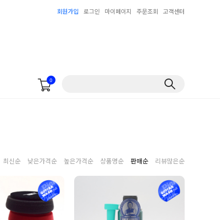
회원가입
로그인
마이페이지
주문조회
고객센터
0
최신순
낮은가격순
높은가격순
상품명순
판매순
리뷰많은순