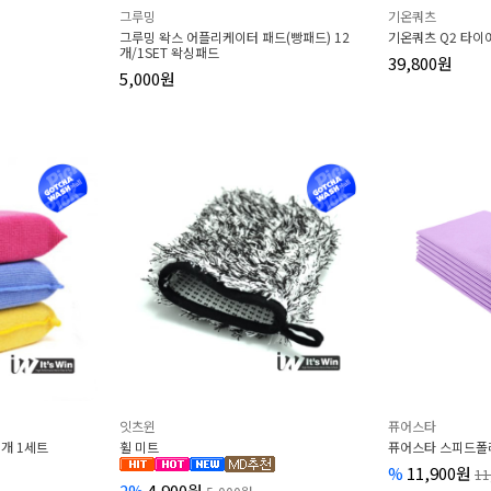
그루밍
기온쿼츠
그루밍 왁스 어플리케이터 패드(빵패드) 12
기온쿼츠 Q2 타이어
개/1SET 왁싱패드
39,800원
5,000원
잇츠윈
퓨어스타
개 1세트
휠 미트
퓨어스타 스피드폴리
%
11,900원
11
2%
4,900원