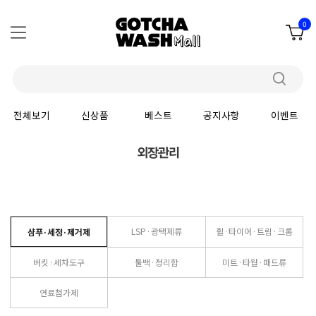
0
전체보기
신상품
베스트
공지사항
이벤트
외장관리
LSP·광택제류
휠·타이어·트림·크롬
샴푸·세정·제거제
버킷·세차도구
툴백·정리함
미트·타월·패드류
연료첨가제