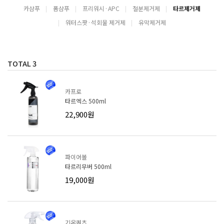
카샴푸
폼샴푸
프리워시·APC
철분제거제
타르제거제
워터스팟·석회물 제거제
유막제거제
TOTAL
3
카프로
타르엑스 500ml
22,900원
파이어볼
타르리무버 500ml
19,000원
기온쿼츠