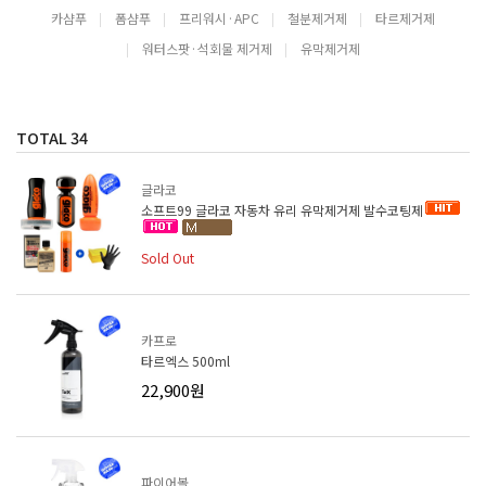
카샴푸
폼샴푸
프리워시·APC
철분제거제
타르제거제
워터스팟·석회물 제거제
유막제거제
TOTAL
34
글라코
소프트99 글라코 자동차 유리 유막제거제 발수코팅제
Sold Out
카프로
타르엑스 500ml
22,900원
파이어볼