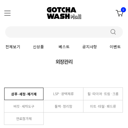
0
전체보기
신상품
베스트
공지사항
이벤트
외장관리
LSP·광택제류
휠·타이어·트림·크롬
샴푸·세정·제거제
버킷·세차도구
툴백·정리함
미트·타월·패드류
연료첨가제