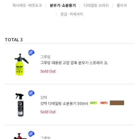
워시버킷·버킷도구
분무기·소분용기
디테일링 브러쉬
폴리셔
장갑·악세사리
TOTAL
3
그루밍
그루밍 대용량 고압 압축 분무기 스프레이 2L
Sold Out
갓차
갓차 디테일링 소분용기 500ml
Sold Out
그루밍