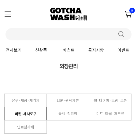
0
전체보기
신상품
베스트
공지사항
이벤트
외장관리
샴푸·세정·제거제
LSP·광택제류
휠·타이어·트림·크롬
툴백·정리함
미트·타월·패드류
버킷·세차도구
연료첨가제