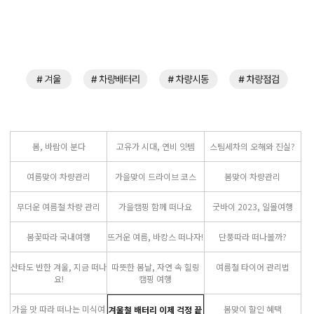
봄, 바람이 분다
고유가 시대, 연비 잇템
스팀세차의 오해와 진실?
여름맞이 차량관리
가을맞이 드라이브 코스
봄맞이 차량관리
무더운 여름철 차량 관리
가을캠핑 함께 떠나요
굿바이 2023, 일몰여행
봄꽃따라 국내여행
뜨거운 여름, 바캉스 떠나자!
단풍따라 떠나볼까?
산타도 반한 겨울, 지금 떠나
따뜻한 봄날, 자연 속 힐링
여름철 타이어 관리법
요!
캠핑 여행
가을 맛 따라 떠나는 미식여
봄맞이 할인 혜택
겨울철 배터리 이제 걱정 끝